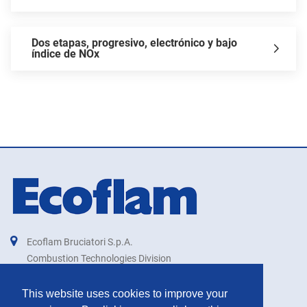
Dos etapas, progresivo, electrónico y bajo
índice de NOx
Ecoflam Bruciatori S.p.A.
Combustion Technologies Division
Ariston Group
IT00879740264
This website uses cookies to improve your