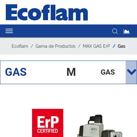
Ecoflam
Gama de Productos
MAX GAS ErP
Gas
GAS
M
GAS
AX
GA
S
ER