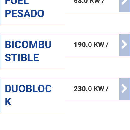
FUEL
68.0 KW /
PESADO
17000.0
KW
BICOMBU
190.0 KW /
STIBLE
17000.0
KW
DUOBLOC
230.0 KW /
K
42000.0
KW