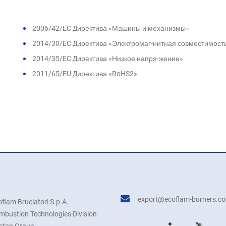
2006/42/EC Директива «Машины и механизмы»
2014/30/EC Директива «Электромаг-нитная совместимост
2014/35/EC Директива «Низкое напря-жение»
2011/65/EU Директива «RoHS2»
export@ecoflam-burners.c
flam Bruciatori S.p.A.
mbustion Technologies Division