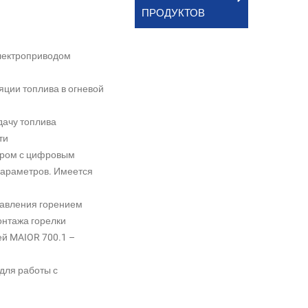
ПРОДУКТОВ
электроприводом
яции топлива в огневой
дачу топлива
ти
тором с цифровым
параметров. Имеется
равления горением
онтажа горелки
й MAIOR 700.1 –
для работы с