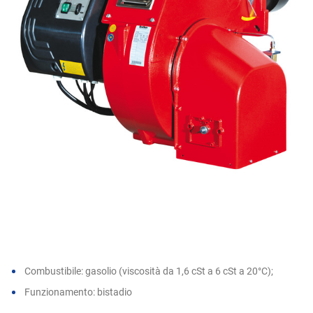
Combustibile: gasolio (viscosità da 1,6 cSt a 6 cSt a 20°C);
Funzionamento: bistadio