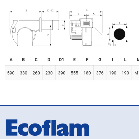
A
B
C
D
D1
E
F
G
I
L
590
330
260
230
390
555
180
376
190
190
M