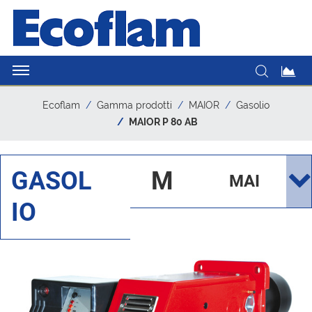
Ecoflam
Gamma prodotti
MAIOR
Gasolio
MAIOR P 80 AB
GASOL
M
MAI
IO
AI
OR
OR
P 80
AB