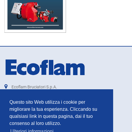
Ecoflam Bruciatori S.p.A.
Combustion Technologies Division
Ariston Group
Questo sito Web utilizza i cookie per
IT00879740264
migliorare la tua esperienza. Cliccando su
qualsiasi link in questa pagina, dai il tuo
export@ecoflam-burners.com
consenso al loro utilizzo.
Ulteriori informazioni