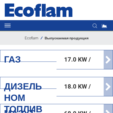
Ecoflam
Выпускаемая продукция
ГАЗ
17.0 KW /
17000.0
KW
ДИЗЕЛЬ
18.0 KW /
НОМ
17000.0
ТОПЛИВ
KW