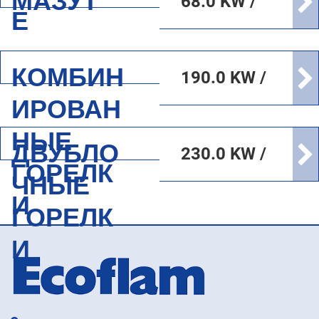
МАЗУТ
68.0 KW /
Е
17000.0
KW
КОМБИН
190.0 KW /
ИРОВАН
17000.0
НЫЕ
KW
ДВУБЛО
230.0 KW /
ГОРЕЛК
ЧНЫЕ
42000.0
И
ГОРЕЛК
KW
И