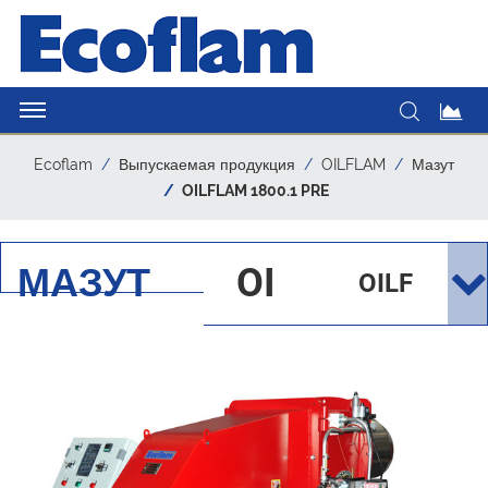
Ecoflam
Выпускаемая продукция
OILFLAM
Мазут
OILFLAM 1800.1 PRE
МАЗУТ
OI
OILF
LF
LAM
LA
180
M
0.1
PRE