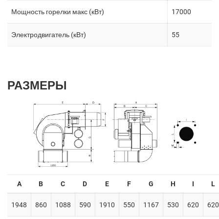
Мощность горелки макс (кВт)
17000
Электродвигатель (кВт)
55
РАЗМЕРЫ
A
B
C
D
E
F
G
H
I
L
1948
860
1088
590
1910
550
1167
530
620
620