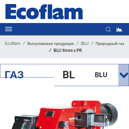
Ecoflam
Выпускаемая продукция
BLU
Природный газ
BLU 6000.1 PR
ГАЗ
BL
BLU
U
600
0.1
PR