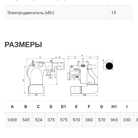
Электродвигатель (кВт)
15
РАЗМЕРЫ
A
B
C
D
D1
E
F
G
H1
I
1069
545
524
375
575
970
360
570
965
330