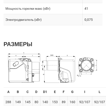
Мощность горелки макс (кВт)
41
Электродвигатель (кВт)
0,075
РАЗМЕРЫ
A
B
C
D
D1
E
F
G
I
L
288
149
145
80
140
153
89
160
92/107
92/107